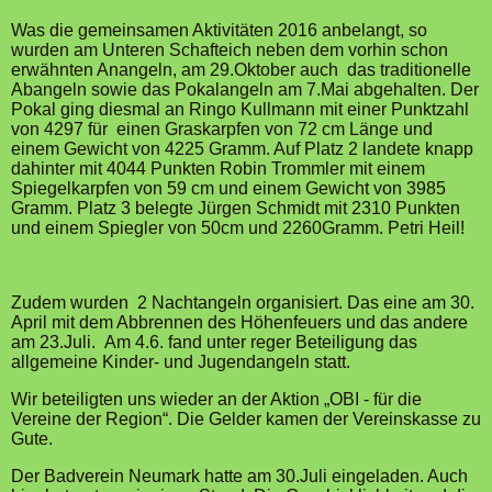
Was die gemeinsamen Aktivitäten 2016 anbelangt, so
wurden am Unteren Schafteich neben dem vorhin schon
erwähnten Anangeln, am 29.Oktober auch das traditionelle
Abangeln sowie das Pokalangeln am 7.Mai abgehalten. Der
Pokal ging diesmal an Ringo Kullmann mit einer Punktzahl
von 4297 für einen Graskarpfen von 72 cm Länge und
einem Gewicht von 4225 Gramm. Auf Platz 2 landete knapp
dahinter mit 4044 Punkten Robin Trommler mit einem
Spiegelkarpfen von 59 cm und einem Gewicht von 3985
Gramm. Platz 3 belegte Jürgen Schmidt mit 2310 Punkten
und einem Spiegler von 50cm und 2260Gramm. Petri Heil!
Zudem wurden 2 Nachtangeln organisiert. Das eine am 30.
April mit dem Abbrennen des Höhenfeuers und das andere
am 23.Juli. Am 4.6. fand unter reger Beteiligung das
allgemeine Kinder- und Jugendangeln statt.
Wir beteiligten uns wieder an der Aktion „OBI - für die
Vereine der Region“. Die Gelder kamen der Vereinskasse zu
Gute.
Der Badverein Neumark hatte am 30.Juli eingeladen. Auch