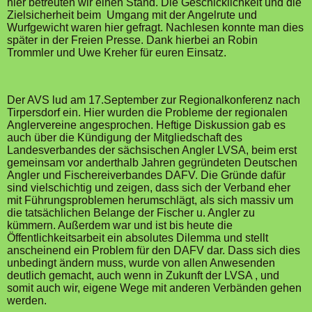
hier betreuten wir einen Stand. Die Geschicklichkeit und die
Zielsicherheit beim Umgang mit der Angelrute und
Wurfgewicht waren hier gefragt. Nachlesen konnte man dies
später in der Freien Presse. Dank hierbei an Robin
Trommler und Uwe Kreher für euren Einsatz.
Der AVS lud am 17.September zur Regionalkonferenz nach
Tirpersdorf ein. Hier wurden die Probleme der regionalen
Anglervereine angesprochen. Heftige Diskussion gab es
auch über die Kündigung der Mitgliedschaft des
Landesverbandes der sächsischen Angler LVSA, beim erst
gemeinsam vor anderthalb Jahren gegründeten Deutschen
Angler und Fischereiverbandes DAFV. Die Gründe dafür
sind vielschichtig und zeigen, dass sich der Verband eher
mit Führungsproblemen herumschlägt, als sich massiv um
die tatsächlichen Belange der Fischer u. Angler zu
kümmern. Außerdem war und ist bis heute die
Öffentlichkeitsarbeit ein absolutes Dilemma und stellt
anscheinend ein Problem für den DAFV dar. Dass sich dies
unbedingt ändern muss, wurde von allen Anwesenden
deutlich gemacht, auch wenn in Zukunft der LVSA , und
somit auch wir, eigene Wege mit anderen Verbänden gehen
werden.