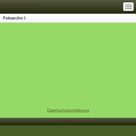
—
—
Sportfischen im Vogtland
—
Fotoarchiv I
Datenschutzerklärung
Fußzeile