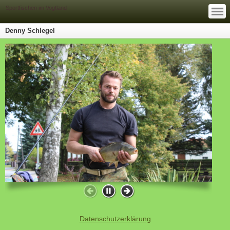
—
—
Sportfischen im Vogtland
—
Denny Schlegel
Datenschutzerklärung