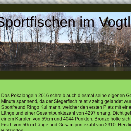
Sportfischen im Vogt
Das Pokalangeln 2016 schreib auch diesmal seine eigenen Ges
Minute spannend, da der Siegerfisch relativ zeitig gelandet 
Sportfreund Ringo Kullmann, welcher den ersten Platz mit ei
Länge und einer Gesamtpunktezahl von 4297 errang. Dicht gef
einem Karpfen von 59cm und 4044 Punkten. Bronze holte sich
Fisch von 50cm Länge und Gesamtpuntezahl von 2310. Herzl
Platzierten!