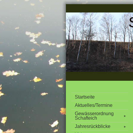
Startseite
Aktuelles/Termine
Gewässerordnung
►
Schafteich
Jahresrückblicke
►