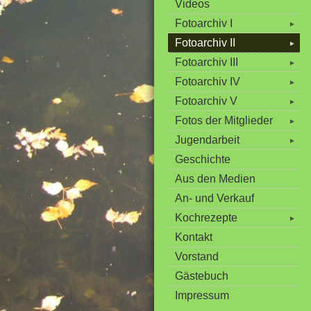
Videos
Fotoarchiv I
►
Fotoarchiv II
►
Fotoarchiv III
►
Fotoarchiv IV
►
Fotoarchiv V
►
Fotos der Mitglieder
►
Jugendarbeit
►
Geschichte
Aus den Medien
An- und Verkauf
Kochrezepte
►
Kontakt
Vorstand
Gästebuch
Impressum